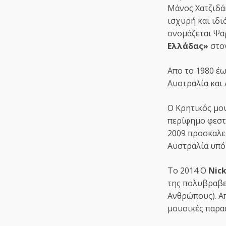
Μάνος Χατζιδάκ
ισχυρή και ιδ
ονομάζεται Ψα
Ελλάδας»
στον
Απο το 1980 έ
Αυστραλία και 
Ο Κρητικός μου
περίφημο φεσ
2009 προσκαλεί
Αυστραλία υπό 
Το 2014 O
Nick
της πολυβραβε
Ανθρώπους). Α
μουσικές παρασ