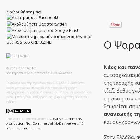
ακολουθήστε μας:
Ο Ψαρα
Νέος και παν
© 2012 CRETAZINE,
Με την επιφύλαξη παντός δικαιώματος
αυτοσχεδιασμό
της ταραχής κα
Το σύνολο του περιεχομένου του CRETAZINE διατίθεται
στους επισκέπτες αυστηρά για προσωπική χρήση.
τζαζ. Βαθύς γν
Απαγορεύεται η χρήση ή επανεκπομπή του, σε οποιοδήποτε
μέσο, μετά ή άνευ επεξεργασίας, χωρίς γραπτή άδεια του
τη φύση του α
εκδότη.
θεωρείται σήμ
ανανεωτής τ
Creative Commons
This work is licensed under a
και σύγχρονων
Attribution-NonCommercial-NoDerivatives 4.0
International License
.
Στην Ελλάδα, 