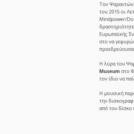
Τον Ψαραντώνη
του 2015 οι Λ
Mindpower/Dom
δραστηριότητε
Ευρωπαϊκής Ένω
στο να γεφυρώσ
προεδρεύουσα
Η λύρα του Ψα
Museum
στο Φ
τον ίδιο να παί
Η μουσική παρ
την δισκογραφ
από τον δίσκο 