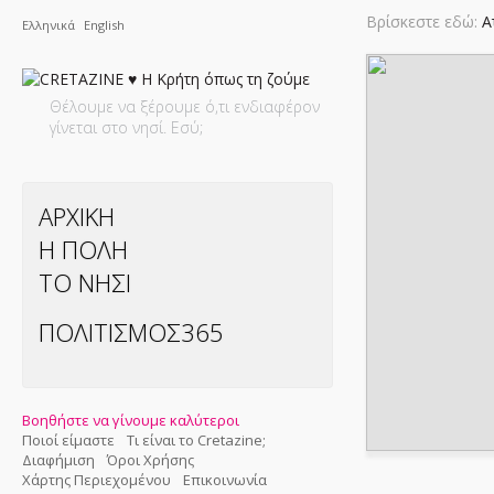
Βρίσκεστε εδώ:
Α
Ελληνικά
English
Θέλουμε να ξέρουμε ό,τι ενδιαφέρον
γίνεται στο νησί. Εσύ;
ΑΡΧΙΚΗ
Η ΠΟΛΗ
ΤΟ ΝΗΣΙ
ΠΟΛΙΤΙΣΜΟΣ365
Βοηθήστε να γίνουμε καλύτεροι
Ποιοί είμαστε
Τι είναι το Cretazine;
Διαφήμιση
Όροι Χρήσης
Χάρτης Περιεχομένου
Επικοινωνία