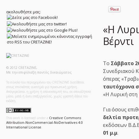
ακολουθήστε μας:
«Η Λυρ
Βέρντι
Το
Σάββατο 2
© 2012 CRETAZINE,
Συνεδριακού Κ
Με την επιφύλαξη παντός δικαιώματος
όπερας «Τραβι
Το σύνολο του περιεχομένου του CRETAZINE διατίθεται
ταυτόχρονα σ
στους επισκέπτες αυστηρά για προσωπική χρήση.
Απαγορεύεται η χρήση ή επανεκπομπή του, σε οποιοδήποτε
«Η Λυρική στη 
μέσο, μετά ή άνευ επεξεργασίας, χωρίς γραπτή άδεια του
εκδότη.
Για όσους επι
δελτία προτε
Creative Commons
This work is licensed under a
Attribution-NonCommercial-NoDerivatives 4.0
εκδόσεων Β.Δ.Β
International License
.
01 μ.μ
.