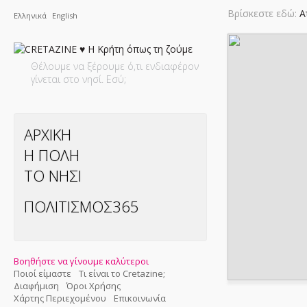
Βρίσκεστε εδώ:
Α
Ελληνικά
English
Θέλουμε να ξέρουμε ό,τι ενδιαφέρον
γίνεται στο νησί. Εσύ;
ΑΡΧΙΚΗ
Η ΠΟΛΗ
ΤΟ ΝΗΣΙ
ΠΟΛΙΤΙΣΜΟΣ365
Βοηθήστε να γίνουμε καλύτεροι
Ποιοί είμαστε
Τι είναι το Cretazine;
Διαφήμιση
Όροι Χρήσης
Χάρτης Περιεχομένου
Επικοινωνία