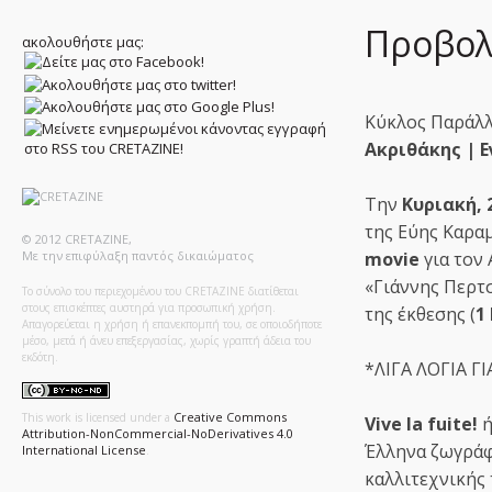
Προβολή
ακολουθήστε μας:
Κύκλος Παράλλ
Ακριθάκης | Ε
Την
Κυριακή, 
της Εύης Καραμ
© 2012 CRETAZINE,
Με την επιφύλαξη παντός δικαιώματος
movie
για τον 
«Γιάννης Περτ
Το σύνολο του περιεχομένου του CRETAZINE διατίθεται
στους επισκέπτες αυστηρά για προσωπική χρήση.
της έκθεσης (
1
Απαγορεύεται η χρήση ή επανεκπομπή του, σε οποιοδήποτε
μέσο, μετά ή άνευ επεξεργασίας, χωρίς γραπτή άδεια του
εκδότη.
*ΛΙΓΑ ΛΟΓΙΑ Γ
Creative Commons
This work is licensed under a
Vive la fuite!
ή
Attribution-NonCommercial-NoDerivatives 4.0
Έλληνα ζωγράφ
International License
.
καλλιτεχνικής 