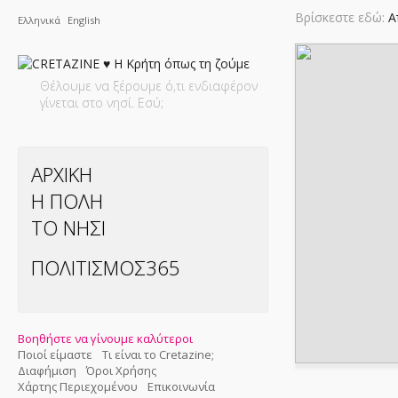
Βρίσκεστε εδώ:
Α
Ελληνικά
English
Θέλουμε να ξέρουμε ό,τι ενδιαφέρον
γίνεται στο νησί. Εσύ;
ΑΡΧΙΚΗ
Η ΠΟΛΗ
ΤΟ ΝΗΣΙ
ΠΟΛΙΤΙΣΜΟΣ365
Βοηθήστε να γίνουμε καλύτεροι
Ποιοί είμαστε
Τι είναι το Cretazine;
Διαφήμιση
Όροι Χρήσης
Χάρτης Περιεχομένου
Επικοινωνία