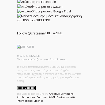
CRETAZINE
Follow @cretazine
© 2012 CRETAZINE,
Με την επιφύλαξη παντός δικαιώματος
Το σύνολο του περιεχομένου του CRETAZINE διατίθεται
στους επισκέπτες αυστηρά για προσωπική χρήση.
Απαγορεύεται η χρήση ή επανεκπομπή του, σε οποιοδήποτε
μέσο, μετά ή άνευ επεξεργασίας, χωρίς γραπτή άδεια του
εκδότη.
Creative Commons
This work is licensed under a
Attribution-NonCommercial-NoDerivatives 4.0
International License
.