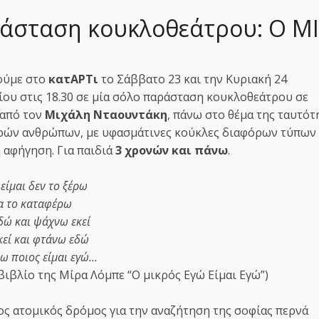
άσταση κουκλοθεάτρου: Ο ΜΙ
ούμε στο
κατΑΡΤι
το Σάββατο 23 και την Κυριακή 24
ίου στις 18.30 σε μία σόλο παράσταση κουκλοθεάτρου σε
 από τον
Μιχάλη Νταουντάκη
, πάνω στο θέμα της ταυτότ
ρών ανθρώπων, με υφασμάτινες κούκλες διαφόρων τύπων 
 αφήγηση. Για παιδιά
3 χρονών και πάνω
.
 είμαι δεν το ξέρω
α το καταφέρω
ώ και ψάχνω εκεί
εί και φτάνω εδώ
ω ποιος είμαι εγώ...
 βιβλίο της Μίρα Λόμπε “Ο μικρός Εγώ Είμαι Εγώ”)
ος ατομικός δρόμος για την αναζήτηση της σοφίας περνά