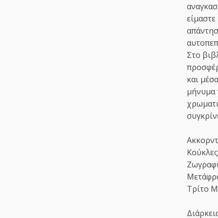
αναγκασ
είμαστε 
απάντησ
αυτοπεπ
Στο βιβ
προσφέρ
και μέσ
μήνυμα 
χρωματι
συγκρίνε
Ακκορντ
Κούκλες
Ζωγραφικ
Μετάφρα
Τρίτο Μ
Διάρκεια