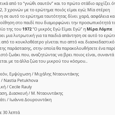
τικά από το “γνώθι σαυτόν” και το πρώτο στάδιο αρχίζει ό
2, 3 χρονών με το ερώτημα: ποιός είμαι εγώ; Μία στέρεη
η σε αυτό το ερώτημα ταυτότητας δίνει χαρά, ασφάλεια κα
οίθηση στο παιδί που διαμορφώνει την προσωπικότητά τ
λίο της του
1972
“Ο μικρός Εγώ Είμαι Εγώ” η
Μίρα Λόμπε
ει μια λυτρωτική για τα παιδιά απάντηση σε αυτό το ερώ
α από το κουκλοθέατρο γίνεται πιο απτό και διασκεδαστικό
της παράστασης, στην οποία θα παρακολουθήσετε ένα παρ
στό ζωάκι που, αναζητώντας να βρει ποιος είναι, συναντά 
ται με τα άλλα ζώα του μικρού του κόσμου...
εόν, Εμψύχωση / Μιχάλης Νταουντάκης
 / Nastia Petukhova
ή / Cecile Rauly
ση, Διασκευή / Μ. Νταουντάκης
άτι / Ιωάννα Δουρουντάκη
: 30 λεπτά