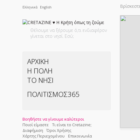
Βρίσκεστ
Ελληνικά
English
Θέλουμε να ξέρουμε ό,τι ενδιαφέρον
γίνεται στο νησί. Εσύ;
ΑΡΧΙΚΗ
Η ΠΟΛΗ
ΤΟ ΝΗΣΙ
ΠΟΛΙΤΙΣΜΟΣ365
Βοηθήστε να γίνουμε καλύτεροι
Ποιοί είμαστε
Τι είναι το Cretazine;
Διαφήμιση
Όροι Χρήσης
Χάρτης Περιεχομένου
Επικοινωνία