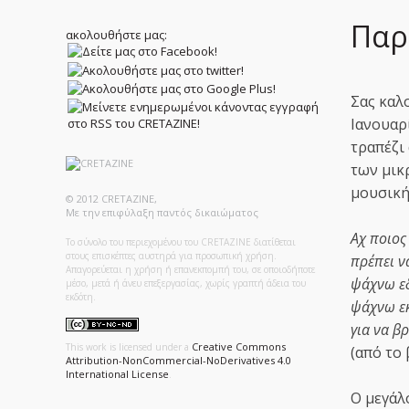
Παρ
ακολουθήστε μας:
Σας καλ
Ιανουαρ
τραπέζι
των μικ
μουσική
© 2012 CRETAZINE,
Με την επιφύλαξη παντός δικαιώματος
Αχ ποιος
Το σύνολο του περιεχομένου του CRETAZINE διατίθεται
στους επισκέπτες αυστηρά για προσωπική χρήση.
πρέπει ν
Απαγορεύεται η χρήση ή επανεκπομπή του, σε οποιοδήποτε
ψάχνω εδ
μέσο, μετά ή άνευ επεξεργασίας, χωρίς γραπτή άδεια του
εκδότη.
ψάχνω εκ
για να βρ
Creative Commons
This work is licensed under a
(από το
Attribution-NonCommercial-NoDerivatives 4.0
International License
.
Ο μεγάλ