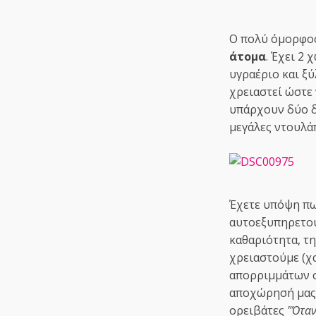
Ο πολύ όμορφος
άτομα
. Έχει 2
υγραέριο και ξύ
χρειαστεί ώστε 
υπάρχουν δύο δ
μεγάλες ντουλά
Έχετε υπόψη πω
αυτοεξυπηρετού
καθαριότητα, τ
χρειαστούμε (χα
απορριμμάτων σ
αποχώρησή μας τ
ορειβάτες
"Όταν