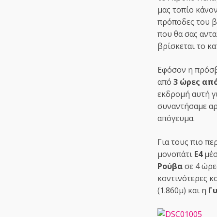
μας τοπίο κάνο
πρόποδες του β
που θα σας αντ
βρίσκεται το κ
Εφόσον η πρόσβ
από
3 ώρες απ
εκδρομή αυτή γ
συναντήσαμε αρ
απόγευμα.
Για τους πιο πε
μονοπάτι
Ε4
μέσ
Ρούβα
σε 4 ώρε
κοντινότερες κ
(1.860μ) και η
Γ