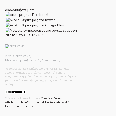
ακολουθήστε μας:
© 2012 CRETAZINE,
Με την επιφύλαξη παντός δικαιώματος
Το σύνολο του περιεχομένου του CRETAZINE διατίθεται
στους επισκέπτες αυστηρά για προσωπική χρήση.
Απαγορεύεται η χρήση ή επανεκπομπή του, σε οποιοδήποτε
μέσο, μετά ή άνευ επεξεργασίας, χωρίς γραπτή άδεια του
εκδότη.
Creative Commons
This work is licensed under a
Attribution-NonCommercial-NoDerivatives 4.0
International License
.