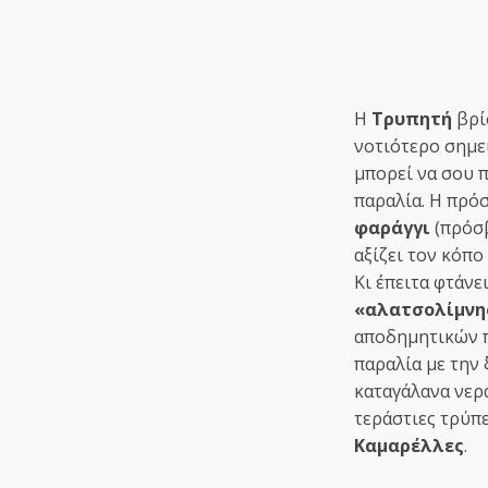
Η
Τρυπητή
βρί
νοτιότερο σημε
μπορεί να σου π
παραλία. Η πρόσ
φαράγγι
(πρόσβ
αξίζει τον κόπ
Κι έπειτα φτάνε
«αλατσολίμνη
αποδημητικών π
παραλία με την 
καταγάλανα νερά
τεράστιες τρύπ
Καμαρέλλες
.