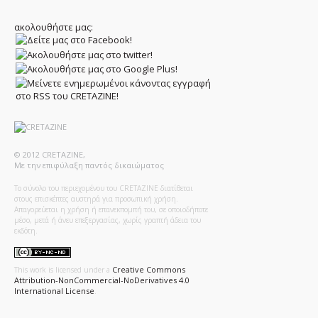
ακολουθήστε μας:
© 2012 CRETAZINE,
Με την επιφύλαξη παντός δικαιώματος
Το σύνολο του περιεχομένου του CRETAZINE διατίθεται
στους επισκέπτες αυστηρά για προσωπική χρήση.
Απαγορεύεται η χρήση ή επανεκπομπή του, σε οποιοδήποτε
μέσο, μετά ή άνευ επεξεργασίας, χωρίς γραπτή άδεια του
εκδότη.
Creative Commons
This work is licensed under a
Attribution-NonCommercial-NoDerivatives 4.0
International License
.