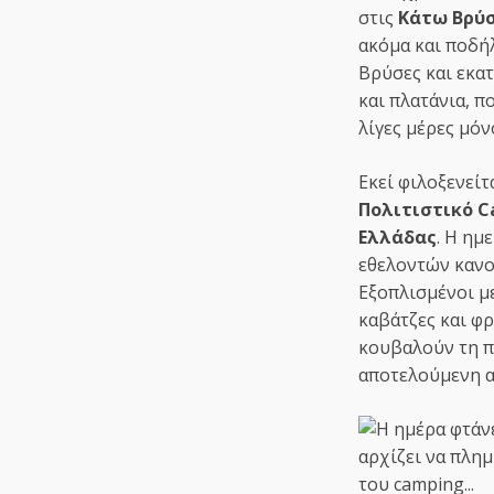
στις
Κάτω Βρύσ
ακόμα και ποδή
Βρύσες και εκα
και πλατάνια, π
λίγες μέρες μόνο
Εκεί φιλοξενείτ
Πολιτιστικό C
Ελλάδας
. Η ημ
εθελοντών κανον
Εξοπλισμένοι μ
καβάτζες και φ
κουβαλούν τη π
αποτελούμενη απ