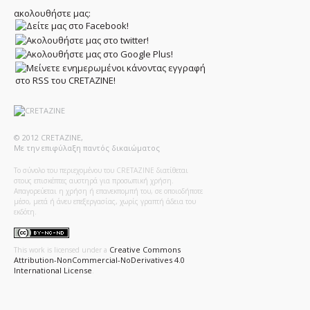
ακολουθήστε μας:
© 2012 CRETAZINE,
Με την επιφύλαξη παντός δικαιώματος
Το σύνολο του περιεχομένου του CRETAZINE διατίθεται
στους επισκέπτες αυστηρά για προσωπική χρήση.
Απαγορεύεται η χρήση ή επανεκπομπή του, σε οποιοδήποτε
μέσο, μετά ή άνευ επεξεργασίας, χωρίς γραπτή άδεια του
εκδότη.
Creative Commons
This work is licensed under a
Attribution-NonCommercial-NoDerivatives 4.0
International License
.