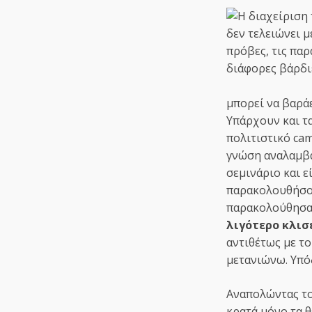
μπορεί να βαράε
Υπάρχουν και τ
πολιτιστικό cam
γνώση αναλαμβ
σεμινάριο και ε
παρακολουθήσου
παρακολούθησα
λιγότερο κλισ
αντιθέτως με το
μετανιώνω. Υπόδ
Αναπολώντας το 
κρατά μόνο τα θ