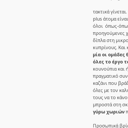
τακτικά γίνεται
plus άτομα είν
όλοι όπως-όπως
προηγούμενες χ
δίπλα στη μικρο
κυπρίνους. Και 
μία οι ομάδες
όλες το έργο τ
κουνούπια και ή
πραγματικό συν
καζάνι που βράζ
όλες με τον κα
τους να το κάνο
μπροστά στη σκ
γύρω χωριών
π
Προσωπικά βρίσ