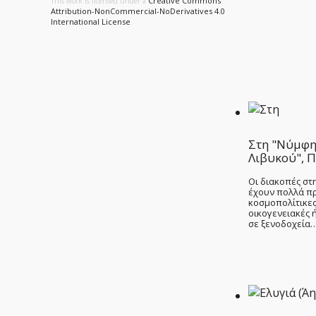
Creative Commons
This work is licensed under a
Attribution-NonCommercial-NoDerivatives 4.0
International License
.
Στη "Νύμφη
Λιβυκού", 
Οι διακοπές σ
έχουν πολλά π
κοσμοπολίτικες
οικογενειακές 
σε ξενοδοχεία