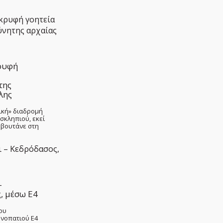
κρυφή
της
λης
ική» διαδρομή
Ασκληπιού, εκεί
 βουτάνε στη
–
, μέσω E4
του
νοπατιού Ε4