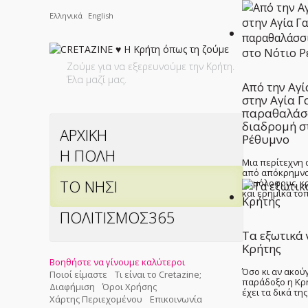
Ελληνικά
English
Ζούμε για να εξερευνούμε την Κρήτη.
Έλα μαζί μας.
Από την Αγί
στην Αγία Γ
παραθαλάσ
διαδρομή σ
ΑΡΧΙΚΗ
Ρέθυμνο
Η ΠΟΛΗ
Μια περίτεχνη
από απόκρημνα
ΤΟ ΝΗΣΙ
αμμόλοφους, κ
και ερημικά τοπ
ΠΟΛΙΤΙΣΜΟΣ365
Τα εξωτικά 
Κρήτης
Βοηθήστε να γίνουμε καλύτεροι
Όσο κι αν ακού
Ποιοί είμαστε
Τι είναι το Cretazine;
παράδοξο η Κρή
Διαφήμιση
Όροι Χρήσης
έχει τα δικά τη
Χάρτης Περιεχομένου
Επικοινωνία