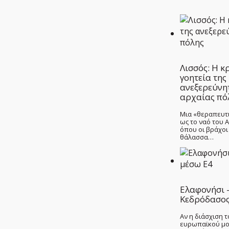
Λισσός: Η 
γοητεία της
ανεξερεύνη
αρχαίας πό
Μια «θεραπευτ
ως το ναό του 
όπου οι βράχοι
θάλασσα…
Ελαφονήσι 
Κεδρόδασος
Αν η διάσχιση 
ευρωπαϊκού μο