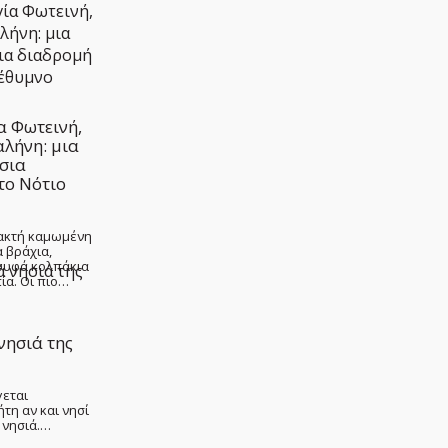
α Φωτεινή,
αλήνη: μια
σια
το Νότιο
 ακτή καμωμένη
 βράχια,
ρυφά κολπάκια
ία. Οι πιο…
νησιά της
γεται
τη αν και νησί
ς νησιά.…