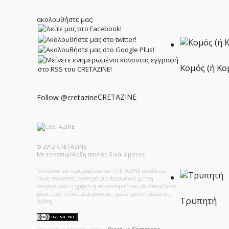
ακολουθήστε μας:
Κομός (ή Κο
CRETAZINE
Follow @cretazine
© 2012 CRETAZINE,
Με την επιφύλαξη παντός δικαιώματος
Το σύνολο του περιεχομένου του CRETAZINE διατίθεται
στους επισκέπτες αυστηρά για προσωπική χρήση.
Απαγορεύεται η χρήση ή επανεκπομπή του, σε οποιοδήποτε
μέσο, μετά ή άνευ επεξεργασίας, χωρίς γραπτή άδεια του
Τρυπητή
εκδότη.