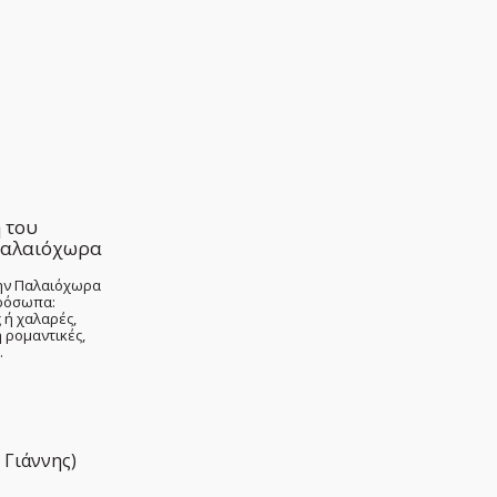
 του
Παλαιόχωρα
την Παλαιόχωρα
ρόσωπα:
 ή χαλαρές,
ή ρομαντικές,
…