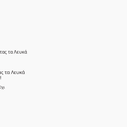
ας τα Λευκά
!
Όχι