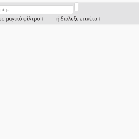
το μαγικό φίλτρο ↓
ή διάλεξε ετικέτα ↓