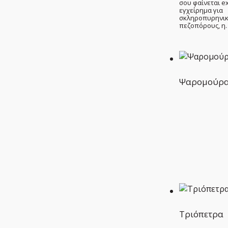
σου φαίνεται e
εγχείρημα για
σκληροπυρηνι
πεζοπόρους, η
Ψαρομούρ
Τριόπετρα